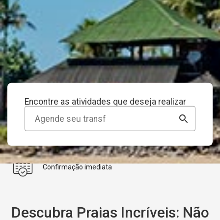
1
2
Encontre as atividades que deseja realizar
search
Reserva imediata
Confirmação imediata
Descubra Praias Incríveis: Não