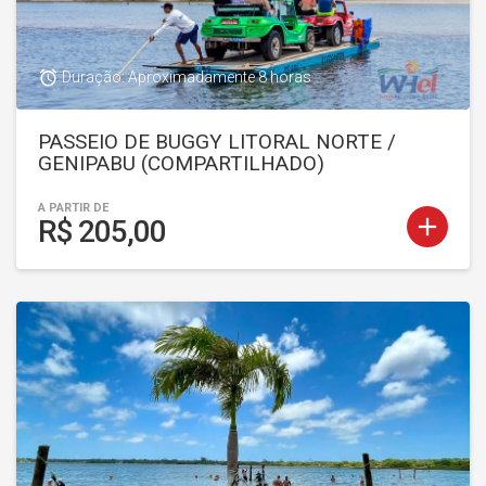
access_alarm
Duração: Aproximadamente 8 horas
PASSEIO DE BUGGY LITORAL NORTE /
GENIPABU (COMPARTILHADO)
A PARTIR DE
add
R$ 205,00