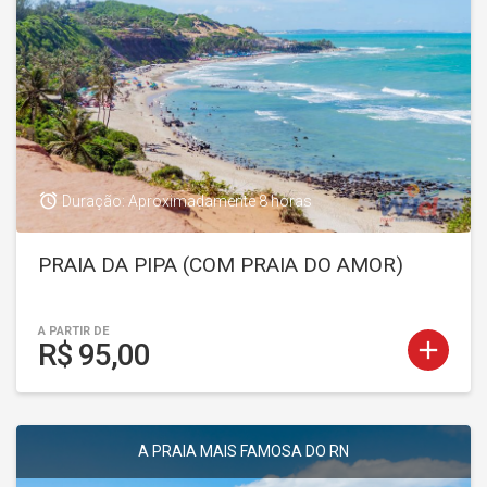
access_alarm
Duração: Aproximadamente 8 horas
PRAIA DA PIPA (COM PRAIA DO AMOR)
A PARTIR DE
add
R$ 95,00
A PRAIA MAIS FAMOSA DO RN