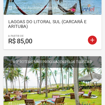
access_alarm
Duração: Aproximadamente 8 horas
LAGOAS DO LITORAL SUL (CARCARÁ E
ARITUBA)
A PARTIR DE
add
R$ 85,00
O 3° ROTEIRO MAIS PROCURADOS PELOS TURISTAS!
access_alarm
Duração: Aproximadamente 8 horas