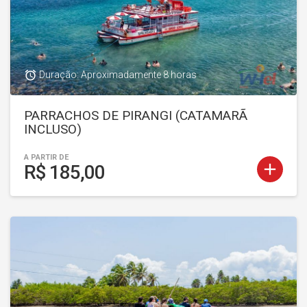
access_alarm
Duração: Aproximadamente 8 horas
PARRACHOS DE PIRANGI (CATAMARÃ
INCLUSO)
A PARTIR DE
add
R$ 185,00