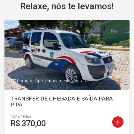
Relaxe, nós te levamos!
access_alarm
Duração: Aproximadamente 2 horas
TRANSFER DE CHEGADA E SAÍDA PARA
PIPA
POR APENAS
add
R$ 370,00