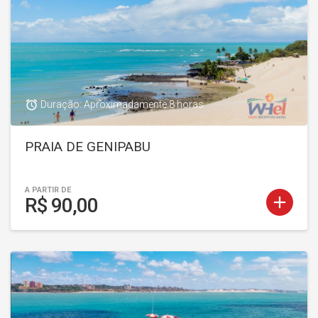
access_alarm
Duração: Aproximadamente 8 horas
PRAIA DE GENIPABU
A PARTIR DE
add
R$ 90,00