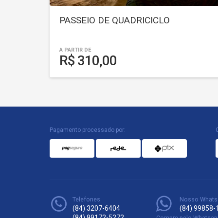
PASSEIO DE QUADRICICLO
A PARTIR DE
R$ 310,00
Pagamento processado por:
Telefones
Nosso Whats
(84) 3207-6404
(84) 99858-
(84) 99172-5272
Compre pelo Whatsap