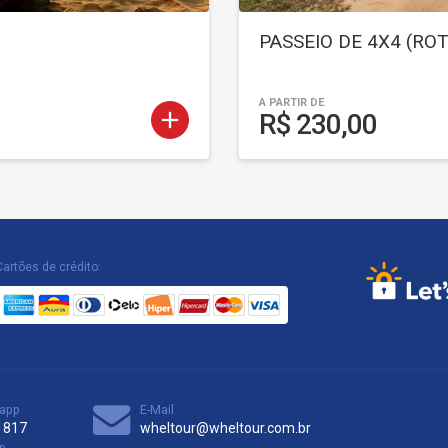
PASSEIO DE 4X4 (RO
A PARTIR DE
add
R$ 230,00
Cartões de crédito:
app
E-Mail
1817
wheltour@wheltour.com.br
p