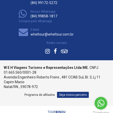
(84) 99172-5272
Nosso Whatsapp
(84) 99858-1817
Compre pelo Whatsapp
E-Mail
wheltour@wheltour.com.br
Redes sociais
W E H Viagens Turismo e Representações Ltda ME.
CNPJ:
01.665.560/0001-28
Avenida Engenheiro Roberto Freire , 481 CCAB Sul, Bl. 3, Lj 11
Capim Macio
Natal/RN , 59078-972
Programa de afiliados
Seja nosso parceiro
TOUR
BINOU