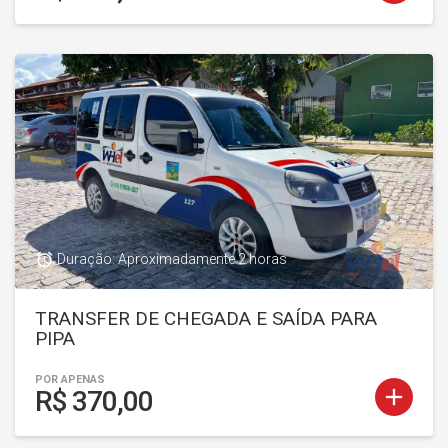
access_alarm
Duração: Aproximadamente 2 horas
TRANSFER DE CHEGADA E SAÍDA PARA
PIPA
POR APENAS
add
R$ 370,00