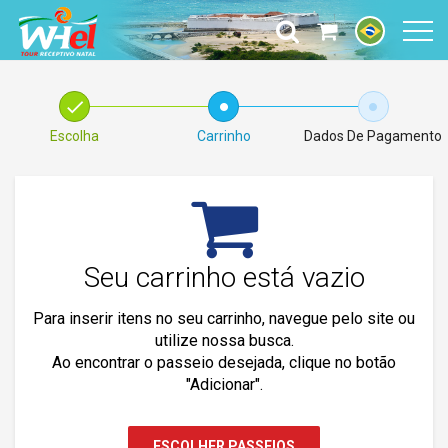
check
fiber_manual_record
fiber_manual_record
Escolha
Carrinho
Dados De Pagamento
Seu carrinho está vazio
Para inserir itens no seu carrinho, navegue pelo site ou
utilize nossa busca.
Ao encontrar o passeio desejada, clique no botão
"Adicionar".
ESCOLHER PASSEIOS