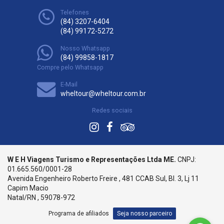
Telefones
(84) 3207-6404
(84) 99172-5272
Nosso Whatsapp
(84) 99858-1817
Compre pelo Whatsapp
E-Mail
wheltour@wheltour.com.br
Redes sociais
W E H Viagens Turismo e Representações Ltda ME.
CNPJ:
01.665.560/0001-28
Avenida Engenheiro Roberto Freire , 481 CCAB Sul, Bl. 3, Lj 11
Capim Macio
Natal/RN , 59078-972
Programa de afiliados
Seja nosso parceiro