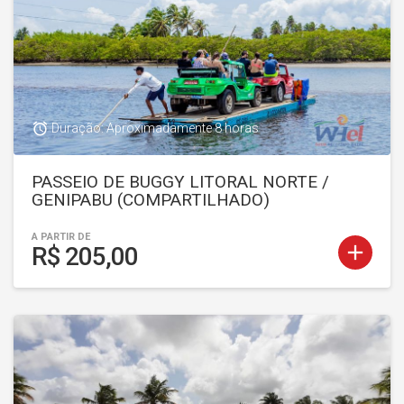
access_alarm
Duração: Aproximadamente 8 horas
PASSEIO DE BUGGY LITORAL NORTE /
GENIPABU (COMPARTILHADO)
A PARTIR DE
add
R$ 205,00