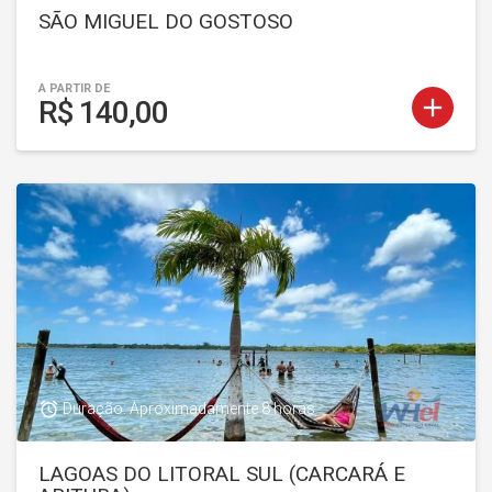
SÃO MIGUEL DO GOSTOSO
A PARTIR DE
add
R$ 140,00
access_alarm
Duração: Aproximadamente 8 horas
LAGOAS DO LITORAL SUL (CARCARÁ E