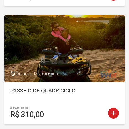
access_alarm
Duração: Meio período.
PASSEIO DE QUADRICICLO
A PARTIR DE
add
R$ 310,00