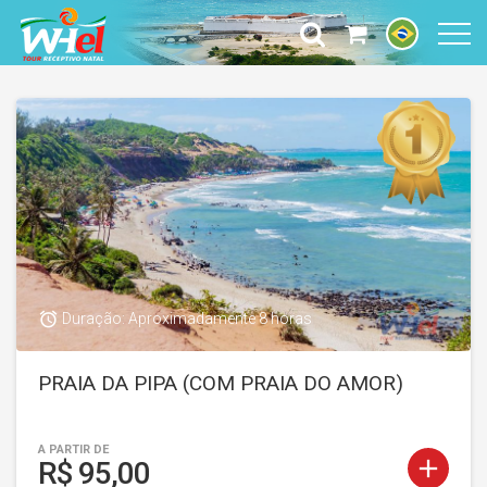
access_alarm
Duração: Aproximadamente 8 horas
PRAIA DA PIPA (COM PRAIA DO AMOR)
A PARTIR DE
add
R$ 95,00