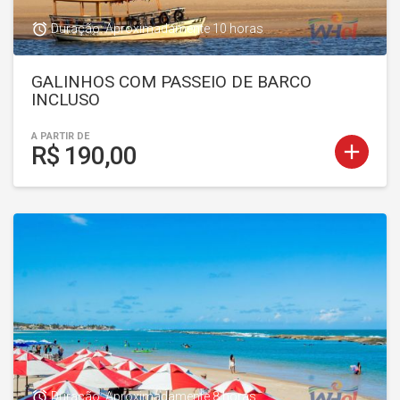
access_alarm
Duração: Aproximadamente 10 horas
GALINHOS COM PASSEIO DE BARCO
INCLUSO
A PARTIR DE
add
R$ 190,00
access_alarm
Duração: Aproximadamente 8 horas