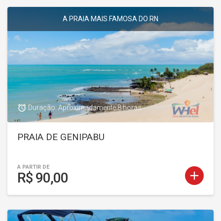
A PRAIA MAIS FAMOSA DO RN
access_alarm
Duração: Aproximadamente 8 horas
PRAIA DE GENIPABU
A PARTIR DE
add
R$ 90,00