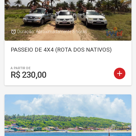
access_alarm
Duração: Aproximadamente 8 horas
PASSEIO DE 4X4 (ROTA DOS NATIVOS)
A PARTIR DE
add
R$ 230,00