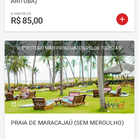
ARITUBA)
A PARTIR DE
add
R$ 85,00
O 3° ROTEIRO MAIS PROCURADOS PELOS TURISTAS!
access_alarm
Duração: Aproximadamente 8 horas
PRAIA DE MARACAJAÚ (SEM MERGULHO)