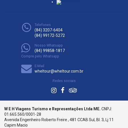
Telefones
(84) 3207-6404
(84) 99172-5272
Nosso Whatsapp
(84) 99858-1817
Compre pelo Whatsapp
E-Mail
wheltour@wheltour.com.br
Redes sociais
W E H Viagens Turismo e Representações Ltda ME.
CNPJ:
01.665.560/0001-28
Avenida Engenheiro Roberto Freire , 481 CCAB Sul, Bl. 3, Lj 11
Capim Macio