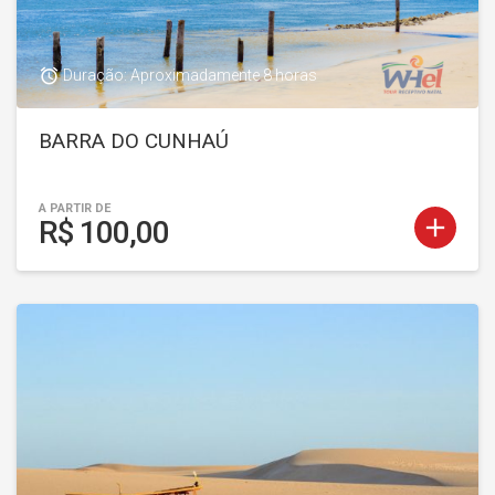
access_alarm
Duração: Aproximadamente 8 horas
BARRA DO CUNHAÚ
A PARTIR DE
add
R$ 100,00