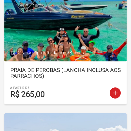
access_alarm
Duração: Aproximadamente 8 horas
PRAIA DE PEROBAS (LANCHA INCLUSA AOS
PARRACHOS)
A PARTIR DE
add
R$ 265,00