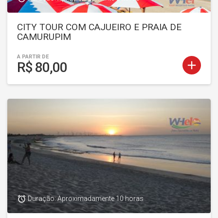
CITY TOUR COM CAJUEIRO E PRAIA DE
CAMURUPIM
A PARTIR DE
add
R$ 80,00
access_alarm
Duração: Aproximadamente 10 horas