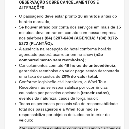
OBSERVAÇÃO SOBRE CANCELAMENTOS E
ALTERAÇÕES:
O passageiro deve estar pronto
10 minutos
antes do
horário marcado;
Se houver atraso por conta dos serviços em mais de 15
minutos, deve entrar em contato com nossa empresa
nos telefones
(84) 3207-6404 (AGÊNCIA) / (84) 9172-
5272 (PLANTÃO).
A ausência na recepção do hotel conforme horário
agendado poderá acarretar em no-show
(não
comparecimento sem reembolso);
Cancelamentos com até
48 horas de antecedência
,
garantirão reembolso do valor pago sendo descontada
uma taxa de custos de
20% do valor total.
Conforme legislação civil brasileira, a Whel Tour
Receptivo não se responsabiliza por ocorrências
causadas por passeios opcionais
(terceirizados)
,
eventos da natureza, casos de força maior;
Todos os pertences pessoais são de responsabilidade
total dos passageiros e a Whel Tour não se
responsabiliza por objetos deixados no interior do
veículo;
Atenção:
Toda e qualquer compra utilizando Cartões de