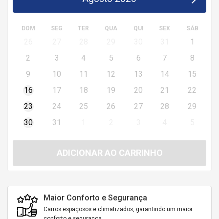
DOM
SEG
TER
QUA
QUI
SEX
SÁB
26
27
28
29
30
31
1
2
3
4
5
6
7
8
9
10
11
12
13
14
15
16
17
18
19
20
21
22
23
24
25
26
27
28
29
30
31
1
2
3
4
5
ADICIONAR AO CARRINHO
Maior Conforto e Segurança
Carros espaçosos e climatizados, garantindo um maior
conforto e segurança.