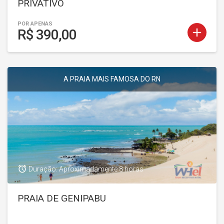
PRIVATIVO
POR APENAS
add
R$ 390,00
A PRAIA MAIS FAMOSA DO RN
access_alarm
Duração: Aproximadamente 8 horas
PRAIA DE GENIPABU