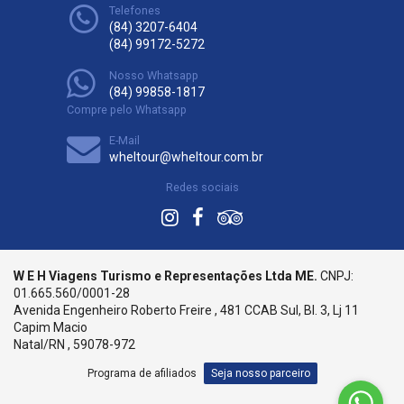
Telefones
(84) 3207-6404
(84) 99172-5272
Nosso Whatsapp
(84) 99858-1817
Compre pelo Whatsapp
E-Mail
wheltour@wheltour.com.br
Redes sociais
W E H Viagens Turismo e Representações Ltda ME.
CNPJ:
01.665.560/0001-28
Avenida Engenheiro Roberto Freire , 481 CCAB Sul, Bl. 3, Lj 11
Capim Macio
Natal/RN , 59078-972
Programa de afiliados
Seja nosso parceiro