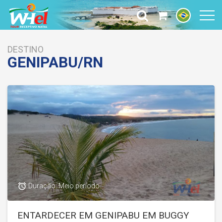
DESTINO
GENIPABU/RN
access_alarm
Duração: Meio período.
ENTARDECER EM GENIPABU EM BUGGY