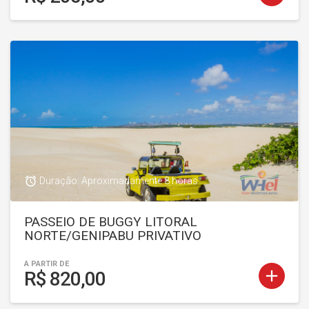
access_alarm
Duração: Aproximadamente 8 horas
PASSEIO DE BUGGY LITORAL
NORTE/GENIPABU PRIVATIVO
A PARTIR DE
add
R$ 820,00