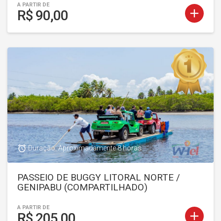
A PARTIR DE
add
R$ 90,00
access_alarm
Duração: Aproximadamente 8 horas
PASSEIO DE BUGGY LITORAL NORTE /
GENIPABU (COMPARTILHADO)
A PARTIR DE
add
R$ 205,00