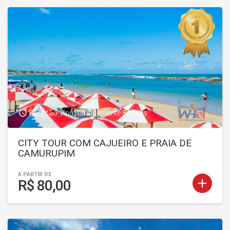
access_alarm
Duração: Aproximadamente 8 horas
CITY TOUR COM CAJUEIRO E PRAIA DE
CAMURUPIM
A PARTIR DE
add
R$ 80,00