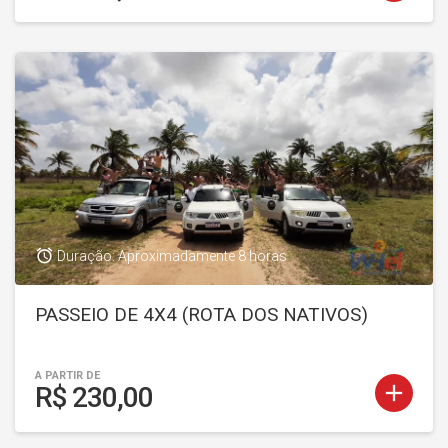
access_alarm
Duração: Aproximadamente 8 horas
PASSEIO DE 4X4 (ROTA DOS NATIVOS)
A PARTIR DE
add
R$ 230,00