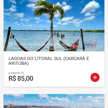
access_alarm
Duração: Aproximadamente 8 horas
LAGOAS DO LITORAL SUL (CARCARÁ E
ARITUBA)
A PARTIR DE
add
R$ 85,00