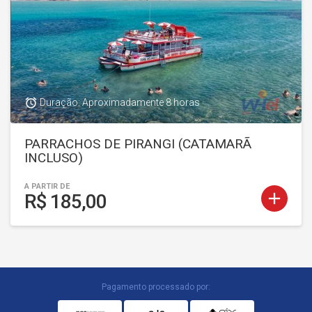
access_alarm
Duração: Aproximadamente 8 horas
PARRACHOS DE PIRANGI (CATAMARÃ
INCLUSO)
A PARTIR DE
add
R$ 185,00
Pagamento processado por: