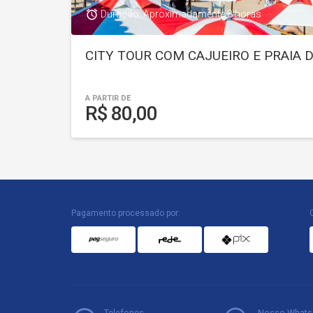
access_alarm
Duração: Aproximadamente 8 horas
CITY TOUR COM CAJUEIRO E PRAIA
A PARTIR DE
R$ 80,00
Pagamento processado por:
Telefones
Nosso Whats