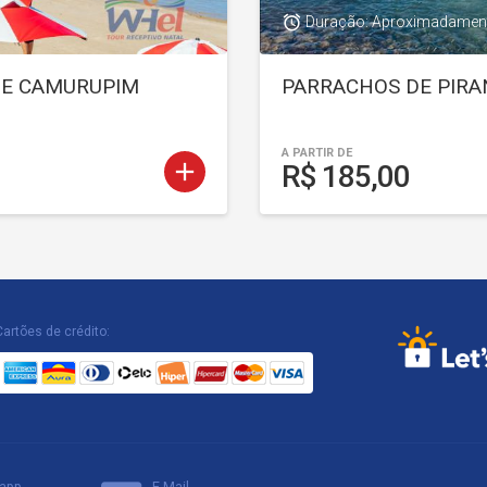
access_alarm
Duração: Aproximadament
 DE CAMURUPIM
PARRACHOS DE PIRA
A PARTIR DE
add
R$ 185,00
Cartões de crédito:
app
E-Mail